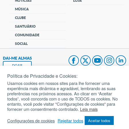
NOTÍCIAS
LOJA
MÚSICA
CLUBE
SANTUÁRIO
COMUNIDADE
SOCIAL
DAI-ME ALMAS
DOAR
Política de Privacidade e Cookies:
Fundação João Paulo II
Usamos cookies em nossos sites para lhe fornecer uma
experiência mais dinâmica e agradável, lembrando as suas
Pedido de Oração
preferências nos próximos acessos. Ao clicar em “Aceitar
todos”, você concorda com o uso de TODOS os cookies. No
Mapa do site
entanto, você pode visitar "Configurações de cookies" para
fornecer um consentimento controlado.
Leia mais
Internacional
Configurações de cookies
Rejeitar todos
Aceitar todos
© 2002 – 2026
Todos os direitos reservados.
cancaonova.com