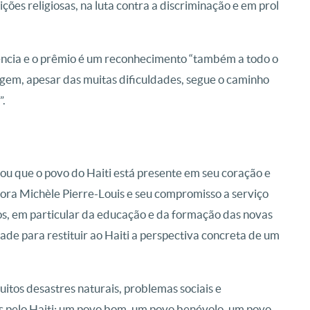
ições religiosas, na luta contra a discriminação e em prol
ência e o prêmio é um reconhecimento “também a todo o
gem, apesar das muitas dificuldades, segue o caminho
”.
dou que o povo do Haiti está presente em seu coração e
ora Michèle Pierre-Louis e seu compromisso a serviço
s, em particular da educação e da formação das novas
ade para restituir ao Haiti a perspectiva concreta de um
itos desastres naturais, problemas sociais e
s pelo Haiti: um povo bom, um povo benévolo, um povo