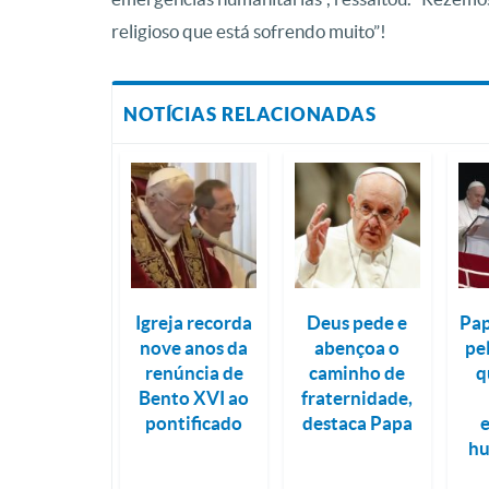
religioso que está sofrendo muito”!
NOTÍCIAS RELACIONADAS
Igreja recorda
Deus pede e
Pap
nove anos da
abençoa o
pe
renúncia de
caminho de
q
Bento XVI ao
fraternidade,
pontificado
destaca Papa
h