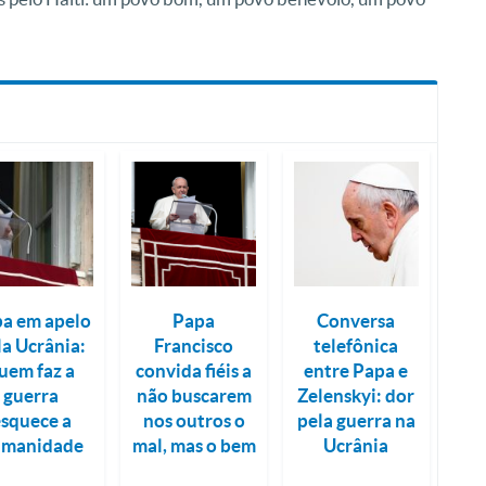
a em apelo
Papa
Conversa
la Ucrânia:
Francisco
telefônica
uem faz a
convida fiéis a
entre Papa e
guerra
não buscarem
Zelenskyi: dor
esquece a
nos outros o
pela guerra na
umanidade
mal, mas o bem
Ucrânia