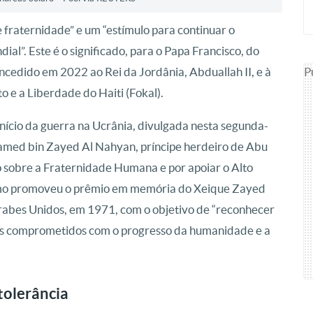
raternidade” e um “estímulo para continuar o
l”. Este é o significado, para o Papa Francisco, do
P
edido em 2022 ao Rei da Jordânia, Abduallah II, e à
 e a Liberdade do Haiti (Fokal).
cio da guerra na Ucrânia, divulgada nesta segunda-
hamed bin Zayed Al Nahyan, príncipe herdeiro de Abu
sobre a Fraternidade Humana e por apoiar o Alto
imo promoveu o prêmio em memória do Xeique Zayed
rabes Unidos, em 1971, com o objetivo de “reconhecer
ções comprometidos com o progresso da humanidade e a
tolerância