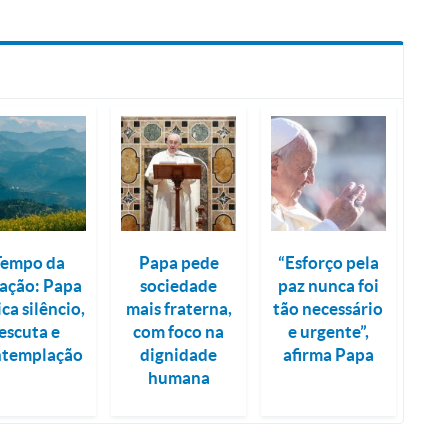
Tempo da
Papa pede
“Esforço pela
iação: Papa
sociedade
paz nunca foi
ica silêncio,
mais fraterna,
tão necessário
escuta e
com foco na
e urgente”,
ntemplação
dignidade
afirma Papa
humana