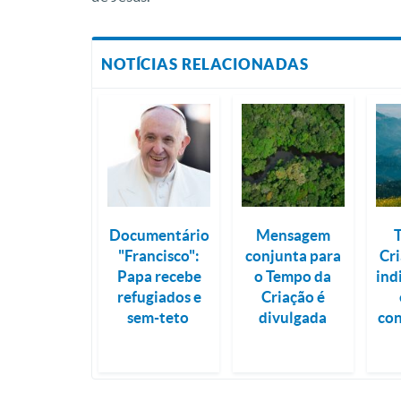
NOTÍCIAS RELACIONADAS
Documentário
Mensagem
"Francisco":
conjunta para
Cr
Papa recebe
o Tempo da
ind
refugiados e
Criação é
sem-teto
divulgada
co