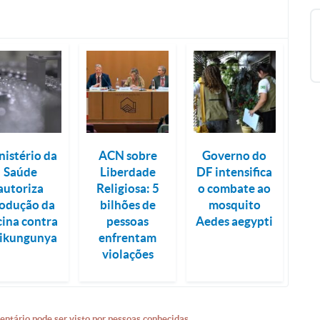
nistério da
ACN sobre
Governo do
Saúde
Liberdade
DF intensifica
autoriza
Religiosa: 5
o combate ao
odução da
bilhões de
mosquito
cina contra
pessoas
Aedes aegypti
ikungunya
enfrentam
violações
entário pode ser visto por pessoas conhecidas.