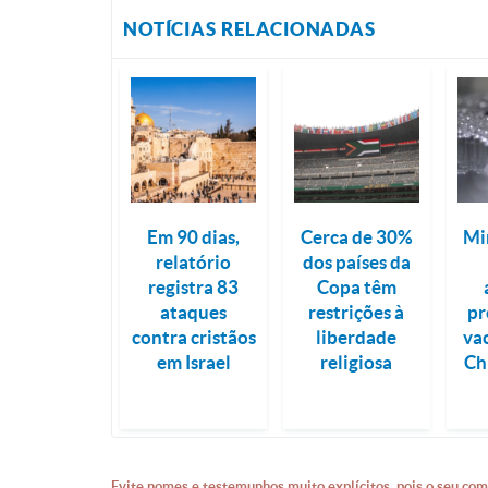
NOTÍCIAS RELACIONADAS
Em 90 dias,
Cerca de 30%
Mi
relatório
dos países da
registra 83
Copa têm
ataques
restrições à
pr
contra cristãos
liberdade
va
em Israel
religiosa
Ch
Evite nomes e testemunhos muito explícitos, pois o seu com