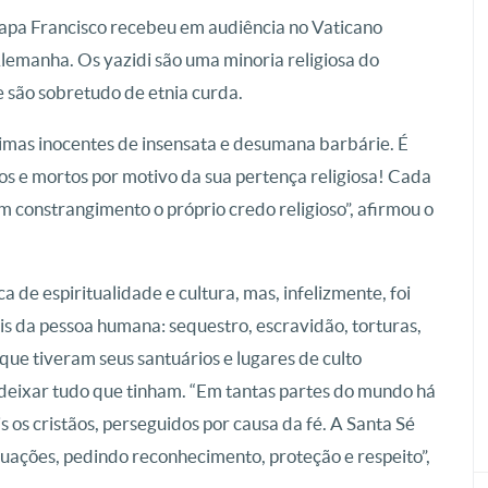
apa Francisco recebeu em audiência no Vaticano
emanha. Os yazidi são uma minoria religiosa do
e são sobretudo de etnia curda.
timas inocentes de insensata e desumana barbárie. É
s e mortos por motivo da sua pertença religiosa! Cada
m constrangimento o próprio credo religioso”, afirmou o
ca de espiritualidade e cultura, mas, infelizmente, foi
s da pessoa humana: sequestro, escravidão, torturas,
que tiveram seus santuários e lugares de culto
 deixar tudo que tinham. “Em tantas partes do mundo há
is os cristãos, perseguidos por causa da fé. A Santa Sé
ituações, pedindo reconhecimento, proteção e respeito”,