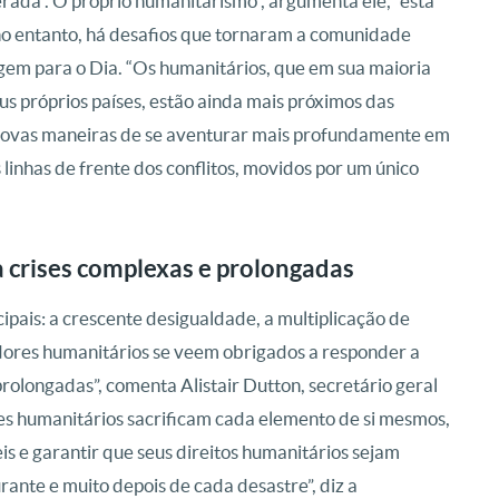
ada”. O próprio humanitarismo”, argumenta ele, “está
 no entanto, há desafios que tornaram a comunidade
gem para o Dia. “Os humanitários, que em sua maioria
us próprios países, estão ainda mais próximos das
novas maneiras de se aventurar mais profundamente em
 linhas de frente dos conflitos, movidos por um único
 a crises complexas e prolongadas
pais: a crescente desigualdade, a multiplicação de
adores humanitários se veem obrigados a responder a
rolongadas”, comenta Alistair Dutton, secretário geral
res humanitários sacrificam cada elemento de si mesmos,
s e garantir que seus direitos humanitários sejam
urante e muito depois de cada desastre”, diz a