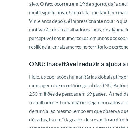
alvo. O fato ocorreu em 19 de agosto, daí a dec
muito significativa. Uma data que também mar
Vinte anos depois, é impressionante notar o qua
motivação dos trabalhadores, mas, de alguma fo
perceptível nos inúmeros testemunhos dos sob
resiliência, enraizamento no território e perte
ONU: inaceitável reduzir a ajuda a
Hoje, as operações humanitárias globais atinge
mensagem do secretário-geral da ONU, António G
250 milhões de pessoas em 69 países. “À medida 
trabalhadores humanitários sejam forçados a re
denuncia, ao mesmo tempo em que observa que 
décadas, há um “flagrante desrespeito ao direit