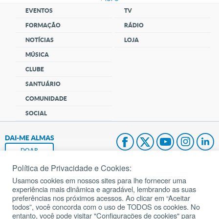
EVENTOS
TV
FORMAÇÃO
RÁDIO
NOTÍCIAS
LOJA
MÚSICA
CLUBE
SANTUÁRIO
COMUNIDADE
SOCIAL
DAI-ME ALMAS
DOAR
Política de Privacidade e Cookies:
Fundação João Paulo II
Usamos cookies em nossos sites para lhe fornecer uma
experiência mais dinâmica e agradável, lembrando as suas
Pedido de Oração
preferências nos próximos acessos. Ao clicar em “Aceitar
todos”, você concorda com o uso de TODOS os cookies. No
Mapa do site
entanto, você pode visitar "Configurações de cookies" para