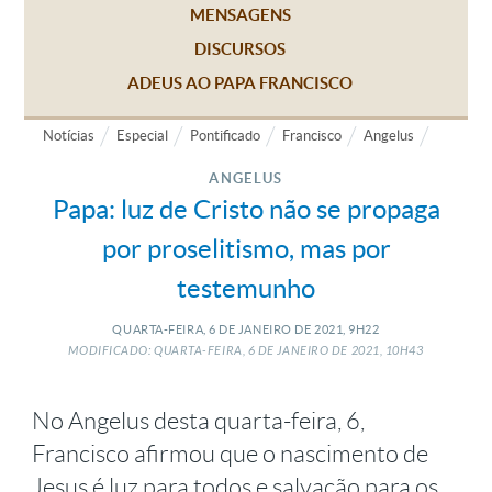
MENSAGENS
DISCURSOS
ADEUS AO PAPA FRANCISCO
Notícias
Especial
Pontificado
Francisco
Angelus
ANGELUS
Papa: luz de Cristo não se propaga
por proselitismo, mas por
testemunho
QUARTA-FEIRA, 6
DE
JANEIRO
DE
2021, 9H22
MODIFICADO: QUARTA-FEIRA, 6
DE
JANEIRO
DE
2021, 10H43
No Angelus desta quarta-feira, 6,
Francisco afirmou que o nascimento de
Jesus é luz para todos e salvação para os