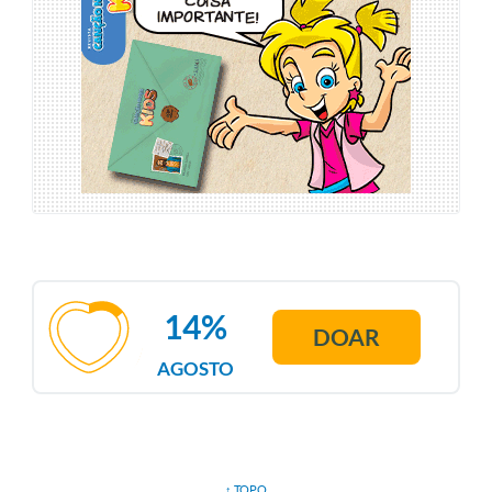
14%
DOAR
AGOSTO
↑ TOPO