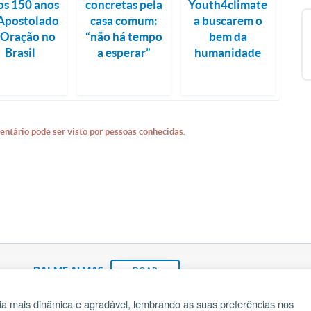
os 150 anos
concretas pela
Youth4climate
Apostolado
casa comum:
a buscarem o
 Oração no
“não há tempo
bem da
Brasil
a esperar”
humanidade
entário pode ser visto por pessoas conhecidas.
DAI-ME ALMAS
DOAR
a mais dinâmica e agradável, lembrando as suas preferências nos