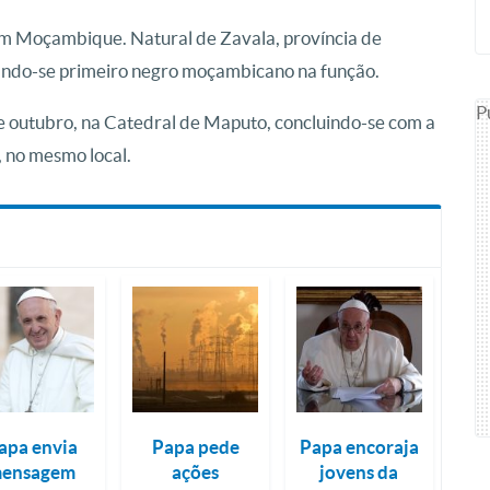
o em Moçambique. Natural de Zavala, província de
ando-se primeiro negro moçambicano na função.
P
de outubro, na Catedral de Maputo, concluindo-se com a
, no mesmo local.
apa envia
Papa pede
Papa encoraja
ensagem
ações
jovens da