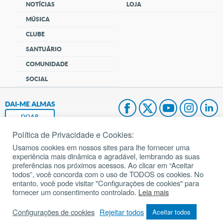
NOTÍCIAS
LOJA
MÚSICA
CLUBE
SANTUÁRIO
COMUNIDADE
SOCIAL
DAI-ME ALMAS
DOAR
Política de Privacidade e Cookies:
Fundação João Paulo II
Usamos cookies em nossos sites para lhe fornecer uma
experiência mais dinâmica e agradável, lembrando as suas
Pedido de Oração
preferências nos próximos acessos. Ao clicar em “Aceitar
todos”, você concorda com o uso de TODOS os cookies. No
Mapa do site
entanto, você pode visitar "Configurações de cookies" para
fornecer um consentimento controlado.
Leia mais
Internacional
Configurações de cookies
Rejeitar todos
Aceitar todos
© 2002 – 2026
Todos os direitos reservados.
cancaonova.com