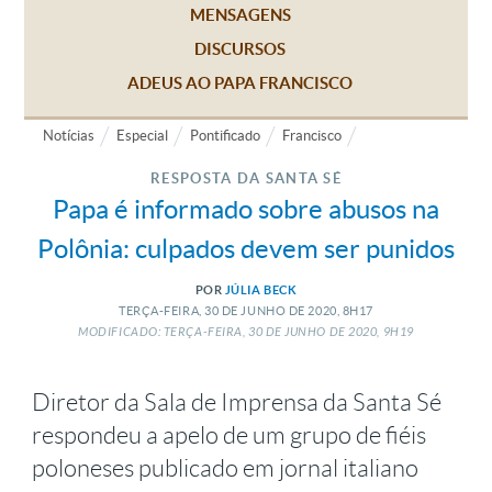
MENSAGENS
DISCURSOS
ADEUS AO PAPA FRANCISCO
Notícias
Especial
Pontificado
Francisco
RESPOSTA DA SANTA SÉ
Papa é informado sobre abusos na
Polônia: culpados devem ser punidos
POR
JÚLIA BECK
TERÇA-FEIRA, 30
DE
JUNHO
DE
2020, 8H17
MODIFICADO: TERÇA-FEIRA, 30
DE
JUNHO
DE
2020, 9H19
Diretor da Sala de Imprensa da Santa Sé
respondeu a apelo de um grupo de fiéis
poloneses publicado em jornal italiano