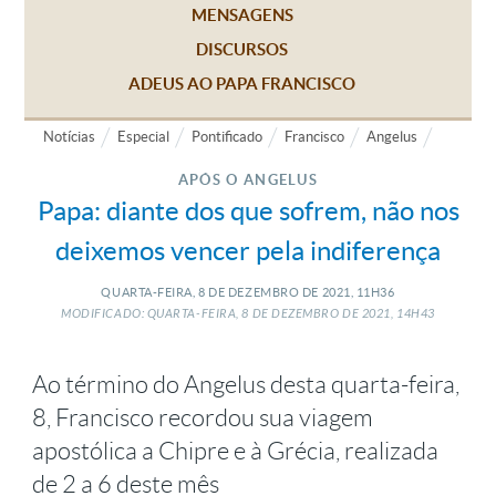
MENSAGENS
DISCURSOS
ADEUS AO PAPA FRANCISCO
Notícias
Especial
Pontificado
Francisco
Angelus
APÓS O ANGELUS
Papa: diante dos que sofrem, não nos
deixemos vencer pela indiferença
QUARTA-FEIRA, 8
DE
DEZEMBRO
DE
2021, 11H36
MODIFICADO: QUARTA-FEIRA, 8
DE
DEZEMBRO
DE
2021, 14H43
Ao término do Angelus desta quarta-feira,
8, Francisco recordou sua viagem
apostólica a Chipre e à Grécia, realizada
de 2 a 6 deste mês