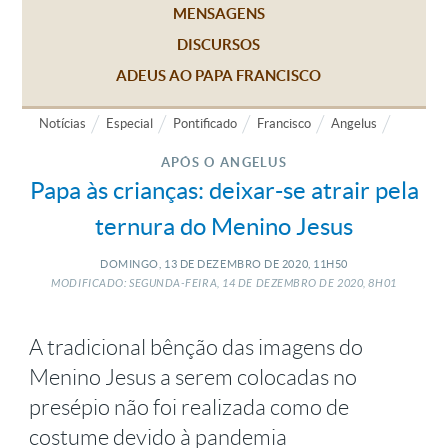
MENSAGENS
DISCURSOS
ADEUS AO PAPA FRANCISCO
Notícias
Especial
Pontificado
Francisco
Angelus
APÓS O ANGELUS
Papa às crianças: deixar-se atrair pela
ternura do Menino Jesus
DOMINGO, 13
DE
DEZEMBRO
DE
2020, 11H50
MODIFICADO: SEGUNDA-FEIRA, 14
DE
DEZEMBRO
DE
2020, 8H01
A tradicional bênção das imagens do
Menino Jesus a serem colocadas no
presépio não foi realizada como de
costume devido à pandemia