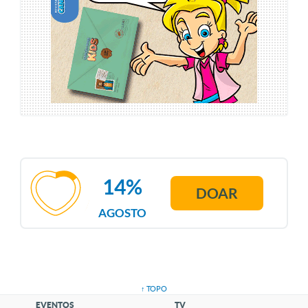
14%
DOAR
AGOSTO
↑ TOPO
EVENTOS
TV