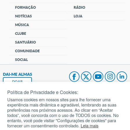
FORMAÇÃO
RÁDIO
NOTÍCIAS
LOJA
MÚSICA
CLUBE
SANTUÁRIO
COMUNIDADE
SOCIAL
DAI-ME ALMAS
DOAR
Política de Privacidade e Cookies:
Fundação João Paulo II
Usamos cookies em nossos sites para lhe fornecer uma
experiência mais dinâmica e agradável, lembrando as suas
Pedido de Oração
preferências nos próximos acessos. Ao clicar em “Aceitar
todos”, você concorda com o uso de TODOS os cookies. No
Mapa do site
entanto, você pode visitar "Configurações de cookies" para
fornecer um consentimento controlado.
Leia mais