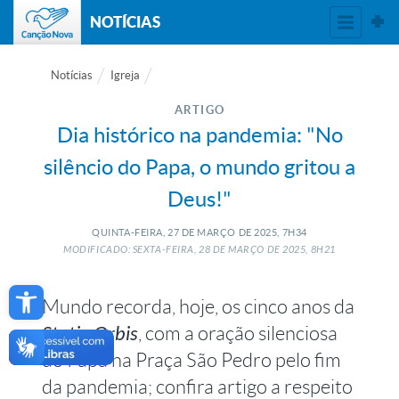
NOTÍCIAS
Notícias
Igreja
ARTIGO
Dia histórico na pandemia: "No
silêncio do Papa, o mundo gritou a
Deus!"
QUINTA-FEIRA, 27
DE
MARÇO
DE
2025, 7H34
MODIFICADO: SEXTA-FEIRA, 28
DE
MARÇO
DE
2025, 8H21
Open toolbar
Mundo recorda, hoje, os cinco anos da
Statio Orbis
, com a oração silenciosa
do Papa na Praça São Pedro pelo fim
da pandemia; confira artigo a respeito