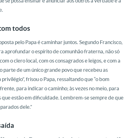
ue se possa ensinar e anunciar aos outros a verdade e a
e.
 com todos
oposta pelo Papa é caminhar juntos. Segundo Francisco,
a aprofundar o espírito de comunhão fraterna, não só
m o clero local, com os consagrados e leigos, e com a
o parte de um único grande povo que recebeu as
ivilégio”, frisou o Papa, ressaltando que “o bom
frente, para indicar o caminho; às vezes no meio, para
 os que estão em dificuldade. Lembrem-se sempre de que
parados dele.”
saída