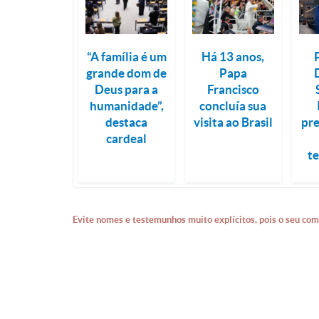
“A família é um
Há 13 anos,
grande dom de
Papa
Deus para a
Francisco
humanidade”,
concluía sua
destaca
visita ao Brasil
pr
cardeal
t
Evite nomes e testemunhos muito explícitos, pois o seu com