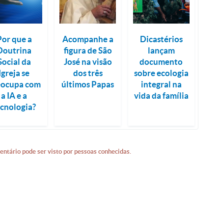
Por que a
Acompanhe a
Dicastérios
Doutrina
figura de São
lançam
Social da
José na visão
documento
Igreja se
dos três
sobre ecologia
eocupa com
últimos Papas
integral na
a IA e a
vida da família
ecnologia?
entário pode ser visto por pessoas conhecidas.