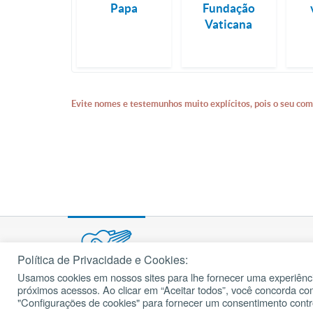
Papa
Fundação
Vaticana
Evite nomes e testemunhos muito explícitos, pois o seu com
Política de Privacidade e Cookies:
Usamos cookies em nossos sites para lhe fornecer uma experiênci
© 2002 – 2026
próximos acessos. Ao clicar em “Aceitar todos”, você concorda c
cancaonova.com
Todos os direitos reservados.
"Configurações de cookies" para fornecer um consentimento cont