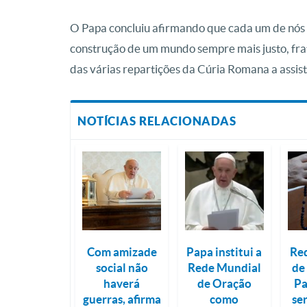
O Papa concluiu afirmando que cada um de nós 
construção de um mundo sempre mais justo, frat
das várias repartições da Cúria Romana a assis
NOTÍCIAS RELACIONADAS
Com amizade
Papa institui a
Re
social não
Rede Mundial
de
haverá
de Oração
Pa
guerras, afirma
como
se