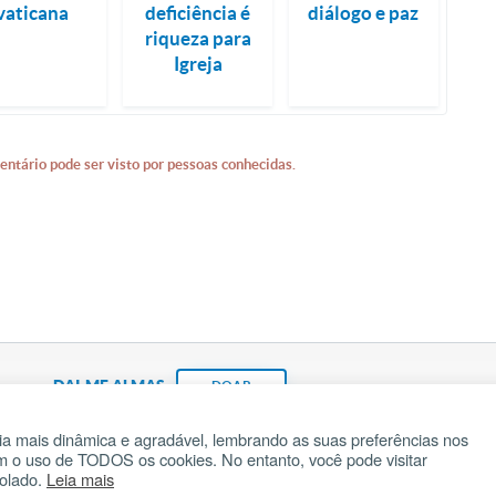
vaticana
deficiência é
diálogo e paz
riqueza para
Igreja
entário pode ser visto por pessoas conhecidas.
DAI-ME ALMAS
DOAR
a mais dinâmica e agradável, lembrando as suas preferências nos
om o uso de TODOS os cookies. No entanto, você pode visitar
Fundação João Paulo II
Pedido de Oração
Ma
rolado.
Leia mais