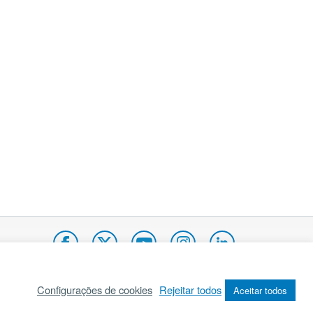
Configurações de cookies
Rejeitar todos
Aceitar todos
pa do site
Internacional