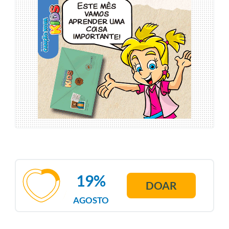
19%
DOAR
AGOSTO