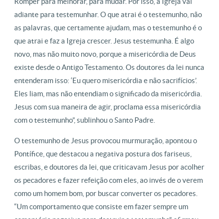
Romper para melhorar, para mudar. Por isso, a Igreja vai
adiante para testemunhar. O que atrai é o testemunho, não
as palavras, que certamente ajudam, mas o testemunho é o
que atrai e faz a Igreja crescer. Jesus testemunha. É algo
novo, mas não muito novo, porque a misericórdia de Deus
existe desde o Antigo Testamento. Os doutores da lei nunca
entenderam isso: ‘Eu quero misericórdia e não sacrifícios’.
Eles liam, mas não entendiam o significado da misericórdia.
Jesus com sua maneira de agir, proclama essa misericórdia
com o testemunho”, sublinhou o Santo Padre.
O testemunho de Jesus provocou murmuração, apontou o
Pontífice, que destacou a negativa postura dos fariseus,
escribas, e doutores da lei, que criticavam Jesus por acolher
os pecadores e fazer refeição com eles, ao invés de o verem
como um homem bom, por buscar converter os pecadores.
“Um comportamento que consiste em fazer sempre um