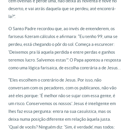
cem ovelhas e perde uma, não deixa as noventa e nove no
deserto, e vai atrás daquela que se perdeu, até encontrá-
la?”.
O Santo Padre recordou que, ao invés de entenderem, os
fariseus fizeram cálculos e afirmara: “Eu tenho 99, uma se
perdeu, está chegando o pôr do sol. Começa a escurecer:
‘Deixemos pra lá aquela perdida e entre perdas e ganhos
teremos lucro. Salvemos estas'”. O Papa apontou a resposta
como uma lógica farisaica, de escolha contrária a de Jesus. .
“Eles escolhem o contrário de Jesus. Por isso, não
conversam com os pecadores, com os publicanos, não vão
até eles porque: ‘É melhor não se sujar com essa gente, é
um risco. Conservemos os nossos’. Jesus é inteligente em
lhes faz essa pergunta: entra na sua casuística, mas os
deixa numa posição diferente em relação àquela justa.
‘Qual de vocês? Ninguém diz: ‘Sim, é verdade’, mas todos: