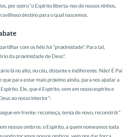
s, por outro “o Espírito liberta-nos de nossos ninhos,
aravilhoso destino para o qual nascemos.
abate
rtilhar com os fiéis foi “proximidade”. Para tal,
ério da proximidade de Deus”.
io lá no alto, no céu, distante e indiferente. Não! É Pai
e que para estar mais próximo ainda, para nos ajudar a
Espírito. Ele, que é Espírito, vem em nosso espírito e
Deus ao nosso interior”:
egue em frente: recomeça, tenta de novo, reconstrói ”
em nossos ombros: o Espírito, a quem nomeamos toda
 quando tocamos nossos ombros, vem nos dar força,