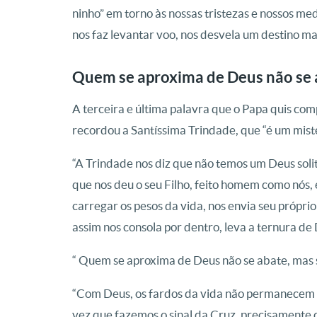
ninho” em torno às nossas tristezas e nossos medo
nos faz levantar voo, nos desvela um destino m
Quem se aproxima de Deus não se 
A terceira e última palavra que o Papa quis compa
recordou a Santíssima Trindade, que “é um mist
“A Trindade nos diz que não temos um Deus solitár
que nos deu o seu Filho, feito homem como nós, 
carregar os pesos da vida, nos envia seu próprio 
assim nos consola por dentro, leva a ternura de 
“ Quem se aproxima de Deus não se abate, mas s
“Com Deus, os fardos da vida não permanecem 
vez que fazemos o sinal da Cruz, precisamente