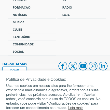
EVENTOS
TV
FORMAÇÃO
RÁDIO
NOTÍCIAS
LOJA
MÚSICA
CLUBE
SANTUÁRIO
COMUNIDADE
SOCIAL
DAI-ME ALMAS
DOAR
Política de Privacidade e Cookies:
Fundação João Paulo II
Usamos cookies em nossos sites para lhe fornecer uma
experiência mais dinâmica e agradável, lembrando as suas
Pedido de Oração
preferências nos próximos acessos. Ao clicar em “Aceitar
todos”, você concorda com o uso de TODOS os cookies. No
Mapa do site
entanto, você pode visitar "Configurações de cookies" para
fornecer um consentimento controlado.
Leia mais