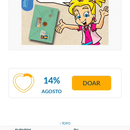
14%
DOAR
AGOSTO
↑ TOPO