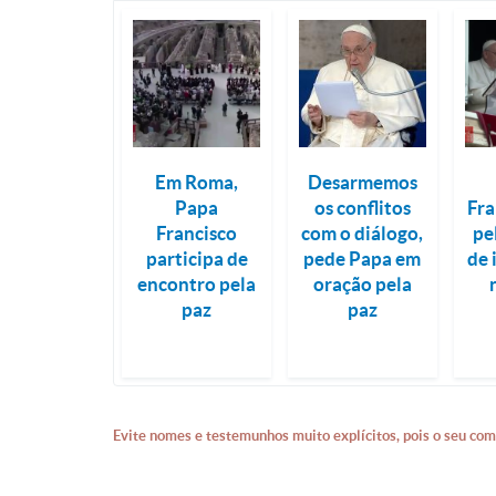
Em Roma,
Desarmemos
Papa
os conflitos
Fra
Francisco
com o diálogo,
pe
participa de
pede Papa em
de 
encontro pela
oração pela
paz
paz
Evite nomes e testemunhos muito explícitos, pois o seu com