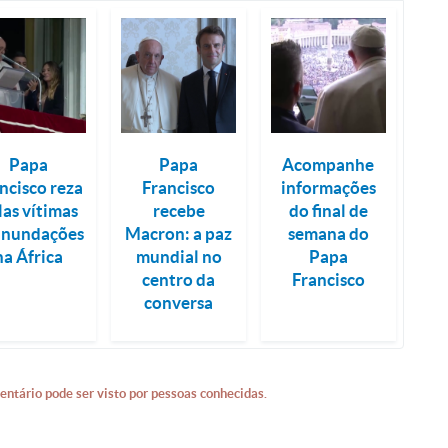
Papa
Papa
Acompanhe
ncisco reza
Francisco
informações
las vítimas
recebe
do final de
inundações
Macron: a paz
semana do
na África
mundial no
Papa
centro da
Francisco
conversa
entário pode ser visto por pessoas conhecidas.