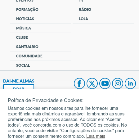
EVENTOS
TV
FORMAÇÃO
RÁDIO
NOTÍCIAS
LOJA
MÚSICA
CLUBE
SANTUÁRIO
COMUNIDADE
SOCIAL
DAI-ME ALMAS
DOAR
Política de Privacidade e Cookies:
Fundação João Paulo II
Usamos cookies em nossos sites para lhe fornecer uma
experiência mais dinâmica e agradável, lembrando as suas
Pedido de Oração
preferências nos próximos acessos. Ao clicar em “Aceitar
todos”, você concorda com o uso de TODOS os cookies. No
Mapa do site
entanto, você pode visitar "Configurações de cookies" para
fornecer um consentimento controlado.
Leia mais