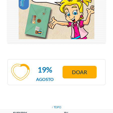
19%
DOAR
AGOSTO
↑ TOPO