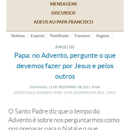
MENSAGENS
DISCURSOS
ADEUS AO PAPA FRANCISCO
Notícias
Especial
Pontificado
Francisco
Angelus
ANGELUS
Papa: no Advento, pergunte o que
devemos fazer por Jesus e pelos
outros
DOMINGO, 12
DE
DEZEMBRO
DE
2021, 9H04
MODIFICADO: SEGUNDA-FEIRA, 13
DE
DEZEMBRO
DE
2021, 11H07
O Santo Padre diz que o tempo do
Advento é sobre nos perguntarmos como
nos preparar para o Natal e o que