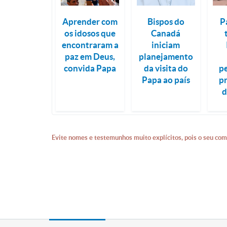
Aprender com
Bispos do
P
os idosos que
Canadá
encontraram a
iniciam
paz em Deus,
planejamento
convida Papa
da visita do
p
Papa ao país
p
d
Evite nomes e testemunhos muito explícitos, pois o seu com