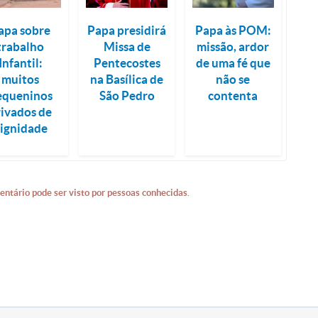
apa sobre
Papa presidirá
Papa às POM:
trabalho
Missa de
missão, ardor
Infantil:
Pentecostes
de uma fé que
muitos
na Basílica de
não se
equeninos
São Pedro
contenta
rivados de
ignidade
entário pode ser visto por pessoas conhecidas.