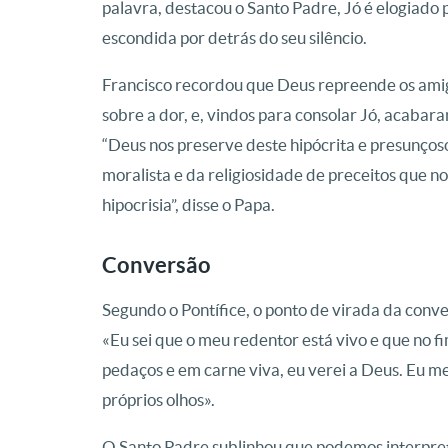
palavra, destacou o Santo Padre, Jó é elogiad
escondida por detrás do seu silêncio.
Francisco recordou que Deus repreende os ami
sobre a dor, e, vindos para consolar Jó, acaba
“Deus nos preserve deste hipócrita e presunços
moralista e da religiosidade de preceitos que n
hipocrisia”, disse o Papa.
Conversão
Segundo o Pontífice, o ponto de virada da conve
«Eu sei que o meu redentor está vivo e que no 
pedaços e em carne viva, eu verei a Deus. Eu me
próprios olhos».
O Santo Padre sublinhou que podemos interpretá