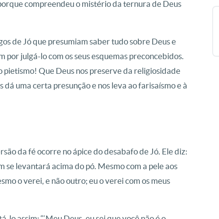
o porque compreendeu o mistério da ternura de Deus
gos de Jó que presumiam saber tudo sobre Deus e
ram por julgá-lo com os seus esquemas preconcebidos.
o pietismo! Que Deus nos preserve da religiosidade
os dá uma certa presunção e nos leva ao farisaísmo e à
rsão da fé ocorre no ápice do desabafo de Jó. Ele diz:
fim se levantará acima do pó. Mesmo com a pele aos
smo o verei, e não outro; eu o verei com os meus
-lo assim: “‘Meu Deus, eu sei que você não é o