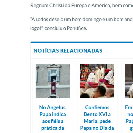
Regnum Christi da Europa e América, bem como
“A todos desejo um bom domingo e um bom ano.
logo!”, concluiu o Pontífice.
NOTÍCIAS RELACIONADAS
No Angelus,
Confiemos
Em 
Papa indica
Bento XVI a
no
aos fiéis a
Maria, pede
Pap
prática da
Papa no Dia da
g