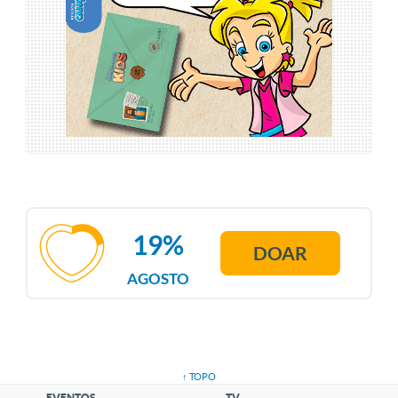
19%
DOAR
AGOSTO
↑ TOPO
EVENTOS
TV