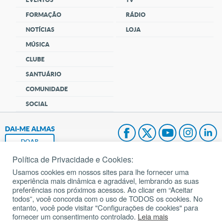
FORMAÇÃO
RÁDIO
NOTÍCIAS
LOJA
MÚSICA
CLUBE
SANTUÁRIO
COMUNIDADE
SOCIAL
DAI-ME ALMAS
DOAR
Política de Privacidade e Cookies:
Fundação João Paulo II
Usamos cookies em nossos sites para lhe fornecer uma
experiência mais dinâmica e agradável, lembrando as suas
Pedido de Oração
preferências nos próximos acessos. Ao clicar em “Aceitar
todos”, você concorda com o uso de TODOS os cookies. No
Mapa do site
entanto, você pode visitar "Configurações de cookies" para
fornecer um consentimento controlado.
Leia mais