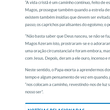
“A vida cristã é um caminho contínuo, feito de 
Magos, prossegue também quando a estrela d
existem também insídias que devem ser evitadas
passo; os caprichos paralisantes do egoísmo; o 
“Não basta saber que Deus nasceu, se não se faz
Magos fizeram isto, prostraram-se e o adorara
uma oração circunstancial e foram embora, ma
com Jesus. Depois, deram a ele ouro, incenso e mi
Neste sentido, o Papa exorta a aprendermos dos
tempo e algum pensamento de vez em quando, po
“nos colocam a caminho, revestindo-nos de luz 
nosso ser”.