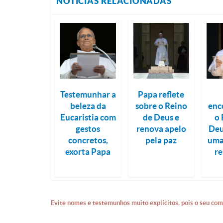
NOTÍCIAS RELACIONADAS
Testemunhar a
Papa reflete
beleza da
sobre o Reino
enc
Eucaristia com
de Deus e
o 
gestos
renova apelo
Deu
concretos,
pela paz
uma
exorta Papa
r
Evite nomes e testemunhos muito explícitos, pois o seu com