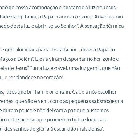
aindo de nossa acomodação e buscando a luz de Jesus,
dade da Epifania, o Papa Francisco rezou o Angelus com
medo desta luz e abrir-se ao Senhor”. A sensação térmica
e quer iluminar a vida de cada um – disse o Papa no
s Magos a Belém”. Eles a viram despontar no horizonte e
ela de Jesus”, “uma luz estável, uma luz gentil, que não
, e resplandece no coração”:
s, luzes que brilham e orientam. Cabe a nós escolher
itentes, que vão e vem, como as pequenas satisfações na
que duram pouco e não deixam a paz que buscamos.
iro e do sucesso, que prometem tudo e logo: são
 dos sonhos de glória à escuridão mais densa”.