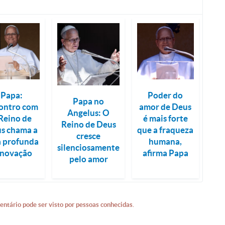
Papa:
Poder do
Papa no
ontro com
amor de Deus
Angelus: O
Reino de
é mais forte
Reino de Deus
s chama a
que a fraqueza
cresce
 profunda
humana,
silenciosamente
enovação
afirma Papa
pelo amor
entário pode ser visto por pessoas conhecidas.