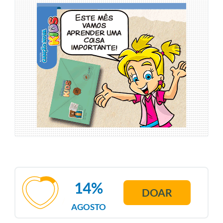
14%
DOAR
AGOSTO