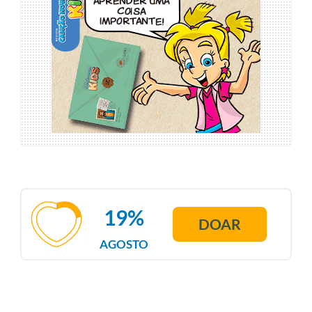
19%
DOAR
AGOSTO