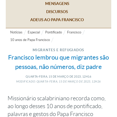
MENSAGENS
DISCURSOS
ADEUS AO PAPA FRANCISCO
Notícias
Especial
Pontificado
Francisco
10 anos de Papa Francisco
MIGRANTES E REFUGIADOS
Francisco lembrou que migrantes são
pessoas, não números, diz padre
QUARTA-FEIRA, 15
DE
MARÇO
DE
2023, 12H16
MODIFICADO: QUARTA-FEIRA, 15
DE
MARÇO
DE
2023, 12H26
Missionário scalabriniano recorda como,
ao longo desses 10 anos de pontificado,
palavras e gestos do Papa Francisco