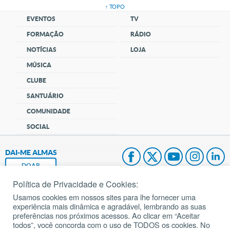
↑ TOPO
EVENTOS
TV
FORMAÇÃO
RÁDIO
NOTÍCIAS
LOJA
MÚSICA
CLUBE
SANTUÁRIO
COMUNIDADE
SOCIAL
DAI-ME ALMAS
DOAR
Política de Privacidade e Cookies:
Fundação João Paulo II
Usamos cookies em nossos sites para lhe fornecer uma
experiência mais dinâmica e agradável, lembrando as suas
Pedido de Oração
preferências nos próximos acessos. Ao clicar em “Aceitar
todos”, você concorda com o uso de TODOS os cookies. No