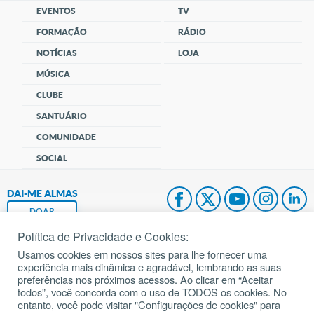
EVENTOS
TV
FORMAÇÃO
RÁDIO
NOTÍCIAS
LOJA
MÚSICA
CLUBE
SANTUÁRIO
COMUNIDADE
SOCIAL
DAI-ME ALMAS
DOAR
Política de Privacidade e Cookies:
Fundação João Paulo II
Usamos cookies em nossos sites para lhe fornecer uma
experiência mais dinâmica e agradável, lembrando as suas
Pedido de Oração
preferências nos próximos acessos. Ao clicar em “Aceitar
todos”, você concorda com o uso de TODOS os cookies. No
Mapa do site
entanto, você pode visitar "Configurações de cookies" para