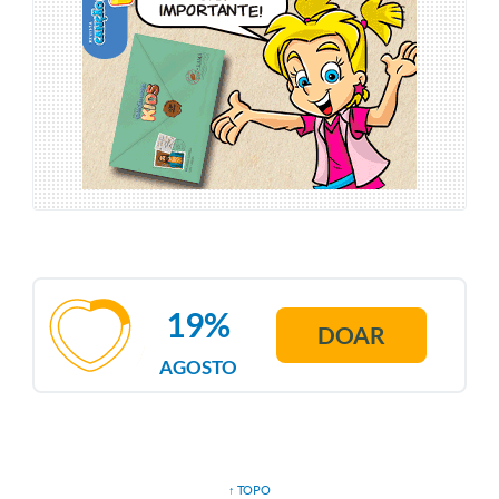
19%
DOAR
AGOSTO
↑ TOPO