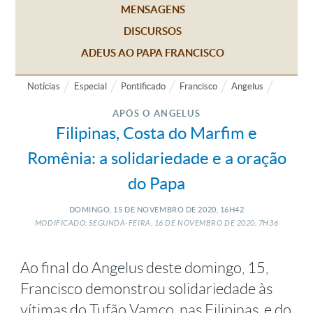
MENSAGENS
DISCURSOS
ADEUS AO PAPA FRANCISCO
Notícias
Especial
Pontificado
Francisco
Angelus
APÓS O ANGELUS
Filipinas, Costa do Marfim e
Romênia: a solidariedade e a oração
do Papa
DOMINGO, 15
DE
NOVEMBRO
DE
2020, 16H42
MODIFICADO: SEGUNDA-FEIRA, 16
DE
NOVEMBRO
DE
2020, 7H36
Ao final do Angelus deste domingo, 15,
Francisco demonstrou solidariedade às
vítimas do Tufão Vamco, nas Filipinas, e do