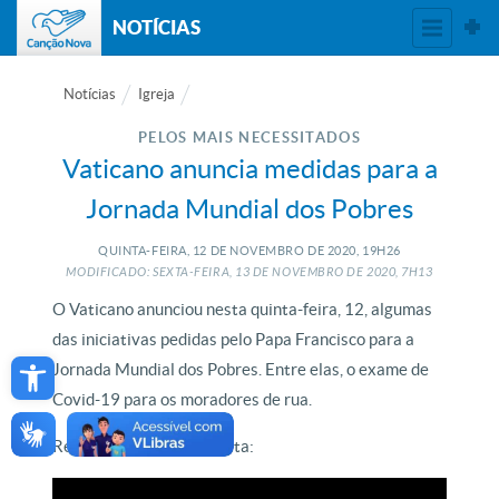
NOTÍCIAS
Notícias
Igreja
PELOS MAIS NECESSITADOS
Vaticano anuncia medidas para a
Jornada Mundial dos Pobres
QUINTA-FEIRA, 12
DE
NOVEMBRO
DE
2020, 19H26
MODIFICADO: SEXTA-FEIRA, 13
DE
NOVEMBRO
DE
2020, 7H13
O Vaticano anunciou nesta quinta-feira, 12, algumas
das iniciativas pedidas pelo Papa Francisco para a
Open toolbar
Jornada Mundial dos Pobres. Entre elas, o exame de
Covid-19 para os moradores de rua.
Reportagem de Lízia Costa: