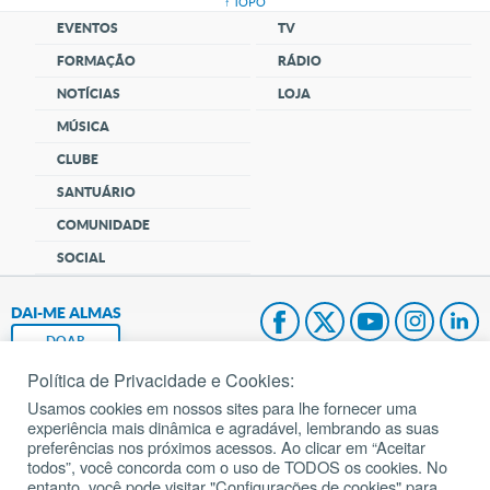
↑ TOPO
EVENTOS
TV
FORMAÇÃO
RÁDIO
NOTÍCIAS
LOJA
MÚSICA
CLUBE
SANTUÁRIO
COMUNIDADE
SOCIAL
DAI-ME ALMAS
DOAR
Política de Privacidade e Cookies:
Fundação João Paulo II
Usamos cookies em nossos sites para lhe fornecer uma
experiência mais dinâmica e agradável, lembrando as suas
Pedido de Oração
preferências nos próximos acessos. Ao clicar em “Aceitar
todos”, você concorda com o uso de TODOS os cookies. No
Mapa do site
entanto, você pode visitar "Configurações de cookies" para