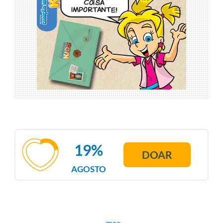
19%
DOAR
AGOSTO