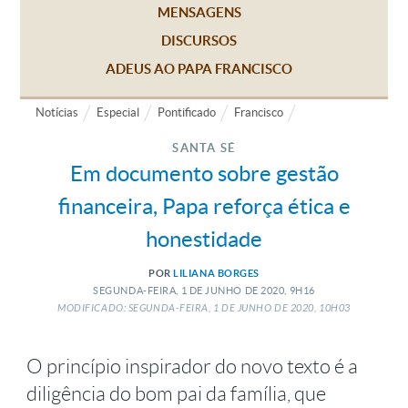
MENSAGENS
DISCURSOS
ADEUS AO PAPA FRANCISCO
Notícias
Especial
Pontificado
Francisco
SANTA SÉ
Em documento sobre gestão
financeira, Papa reforça ética e
honestidade
POR
LILIANA BORGES
SEGUNDA-FEIRA, 1
DE
JUNHO
DE
2020, 9H16
MODIFICADO: SEGUNDA-FEIRA, 1
DE
JUNHO
DE
2020, 10H03
O princípio inspirador do novo texto é a
diligência do bom pai da família, que