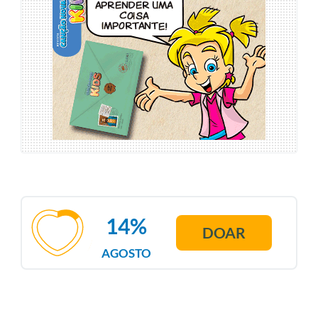
14%
DOAR
AGOSTO