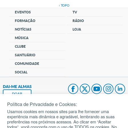
↑ TOPO
EVENTOS
TV
FORMAÇÃO
RÁDIO
NOTÍCIAS
LOJA
MÚSICA
CLUBE
SANTUÁRIO
COMUNIDADE
SOCIAL
DAI-ME ALMAS
DOAR
Política de Privacidade e Cookies:
Fundação João Paulo II
Usamos cookies em nossos sites para lhe fornecer uma
experiência mais dinâmica e agradável, lembrando as suas
Pedido de Oração
preferências nos próximos acessos. Ao clicar em “Aceitar
todos”, você concorda com o uso de TODOS os cookies. No