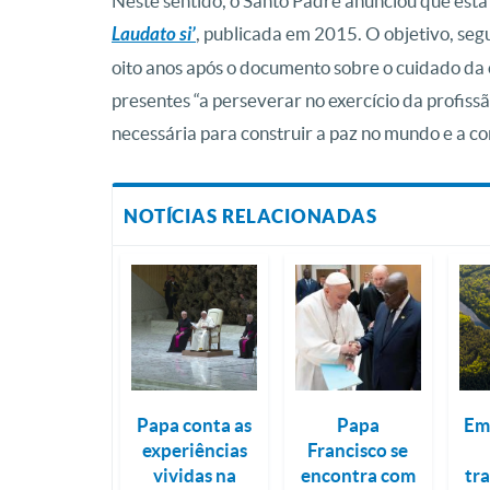
Neste sentido, o Santo Padre anunciou que es
Laudato si’
, publicada em 2015. O objetivo, segu
oito anos após o documento sobre o cuidado da 
presentes “a perseverar no exercício da profissã
necessária para construir a paz no mundo e a co
NOTÍCIAS RELACIONADAS
Papa conta as
Papa
Em
experiências
Francisco se
vividas na
encontra com
tr