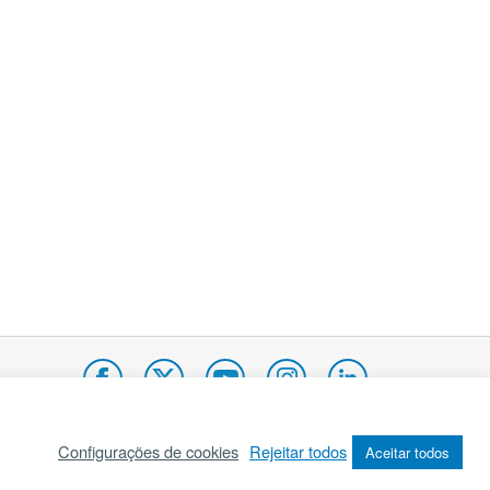
Configurações de cookies
Rejeitar todos
Aceitar todos
pa do site
Internacional