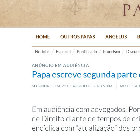
HOME
OUTROS PAPAS
ANGELUS
B
Notícias
Especial
Pontificado
Francisco
Discurs
ANÚNCIO EM AUDIÊNCIA
Papa escreve segunda parte 
SEGUNDA-FEIRA, 21
DE
AGOSTO
DE
2023, 9H03
MODIFICADO
Em audiência com advogados, Pont
de Direito diante de tempos de c
encíclica com “atualização” dos p