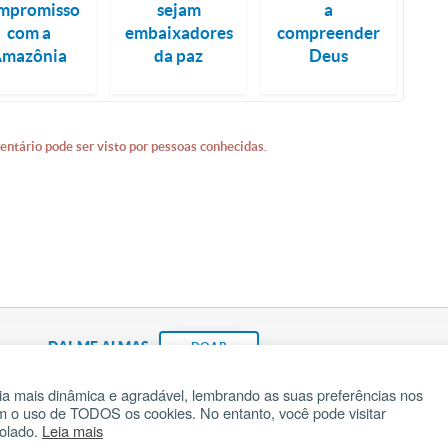
mpromisso
sejam
a
com a
embaixadores
compreender
Amazônia
da paz
Deus
entário pode ser visto por pessoas conhecidas.
DAI-ME ALMAS
DOAR
a mais dinâmica e agradável, lembrando as suas preferências nos
om o uso de TODOS os cookies. No entanto, você pode visitar
Fundação João Paulo II
Pedido de Oração
Ma
rolado.
Leia mais