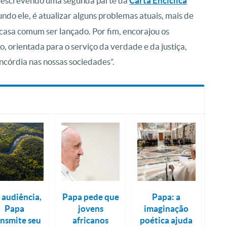
tá escrevendo uma segunda parte da
Carta Encíclica
ndo ele, é atualizar alguns problemas atuais, mais de
casa comum ser lançado. Por fim, encorajou os
o, orientada para o serviço da verdade e da justiça,
ncórdia nas nossas sociedades”.
 audiência,
Papa pede que
Papa: a
Papa
jovens
imaginação
ansmite seu
africanos
poética ajuda