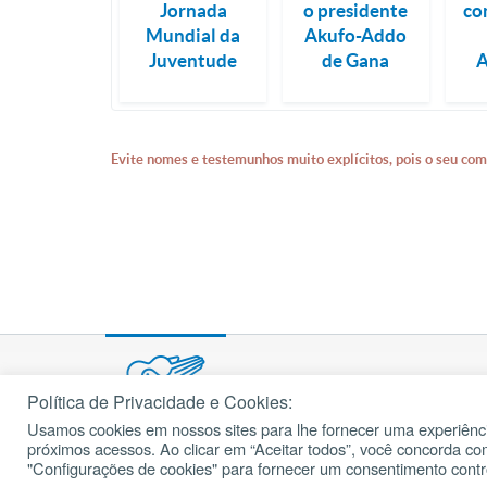
Jornada
o presidente
co
Mundial da
Akufo-Addo
Juventude
de Gana
Evite nomes e testemunhos muito explícitos, pois o seu com
Política de Privacidade e Cookies:
Usamos cookies em nossos sites para lhe fornecer uma experiênci
© 2002 – 2026
próximos acessos. Ao clicar em “Aceitar todos”, você concorda c
cancaonova.com
Todos os direitos reservados.
"Configurações de cookies" para fornecer um consentimento cont