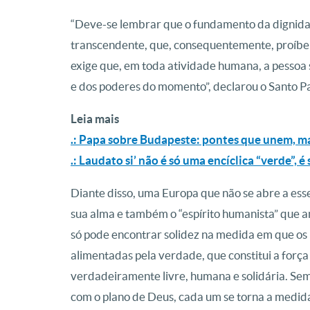
“Deve-se lembrar que o fundamento da dignid
transcendente, que, consequentemente, proíbe
exige que, em toda atividade humana, a pessoa 
e dos poderes do momento”, declarou o Santo P
Leia mais
.: Papa sobre Budapeste: pontes que unem, 
.: Laudato si’ não é só uma encíclica “verde”, é
Diante disso, uma Europa que não se abre a esse
sua alma e também o “espírito humanista” que am
só pode encontrar solidez na medida em que os 
alimentadas pela verdade, que constitui a força
verdadeiramente livre, humana e solidária. Se
com o plano de Deus, cada um se torna a medida