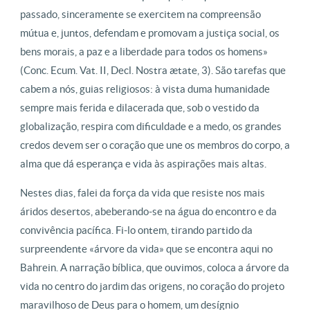
passado, sinceramente se exercitem na compreensão
mútua e, juntos, defendam e promovam a justiça social, os
bens morais, a paz e a liberdade para todos os homens»
(Conc. Ecum. Vat. II, Decl. Nostra ætate, 3). São tarefas que
cabem a nós, guias religiosos: à vista duma humanidade
sempre mais ferida e dilacerada que, sob o vestido da
globalização, respira com dificuldade e a medo, os grandes
credos devem ser o coração que une os membros do corpo, a
alma que dá esperança e vida às aspirações mais altas.
Nestes dias, falei da força da vida que resiste nos mais
áridos desertos, abeberando-se na água do encontro e da
convivência pacífica. Fi-lo ontem, tirando partido da
surpreendente «árvore da vida» que se encontra aqui no
Bahrein. A narração bíblica, que ouvimos, coloca a árvore da
vida no centro do jardim das origens, no coração do projeto
maravilhoso de Deus para o homem, um desígnio