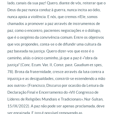
lado, canais da sua paz! Quero, diante de vós, reiterar que o
Deus da paz nunca conduz à guerra, nunca incita ao ódio,
nunca apoia a violência. E nós, que cremos n’Ele, somos
chamados a promover a paz através de instrumentos de
paz, como o encontro, pacientes negociações e o diálogo,
que é o oxigénio da convivência comum. Entre os objetivos
que vos propondes, conta-se o de difundir uma cultura da
paz baseada na justiça. Quero dizer-vos que este é o
caminho, aliás o único caminho, já que a paz é «“obra da
justiça” (Conc. Ecum. Vat. II, Const. past. Gaudium et spes,
78). Brota da fraternidade, cresce através da luta contra a
injustiça e as desigualdades, constrói-se estendendo a mão
aos outros» (Francisco, Discurso por ocasião da Leitura da
Declaração Final e Encerramento do «VII Congresso de
Líderes de Religiões Mundiais e Tradicionais», Nur-Sultan,
15/IX/2022). A paz não pode ser apenas proclamada, deve
ser enraizada. E isto é possível removendo as