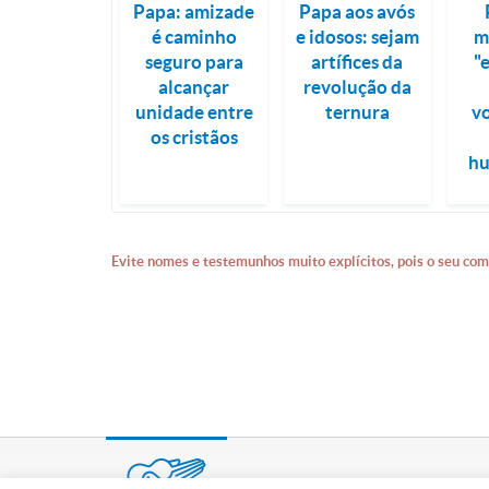
Papa: amizade
Papa aos avós
é caminho
e idosos: sejam
m
seguro para
artífices da
"
alcançar
revolução da
unidade entre
ternura
v
os cristãos
h
Evite nomes e testemunhos muito explícitos, pois o seu com