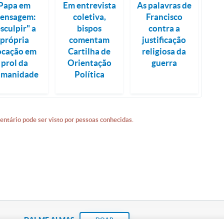
Papa em
Em entrevista
As palavras de
ensagem:
coletiva,
Francisco
esculpir" a
bispos
contra a
própria
comentam
justificação
ocação em
Cartilha de
religiosa da
prol da
Orientação
guerra
umanidade
Política
entário pode ser visto por pessoas conhecidas.
DAI-ME ALMAS
DOAR