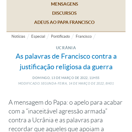
MENSAGENS
DISCURSOS
ADEUS AO PAPA FRANCISCO
Notícias
Especial
Pontificado
Francisco
UCRÂNIA
As palavras de Francisco contra a
justificação religiosa da guerra
DOMINGO, 13
DE
MARÇO
DE
2022, 11H55
MODIFICADO: SEGUNDA-FEIRA, 14
DE
MARÇO
DE
2022, 8H01
A mensagem do Papa: o apelo para acabar
com a “inaceitável agressão armada”
contra a Ucrânia e as palavras para
recordar que aqueles que apoiam a