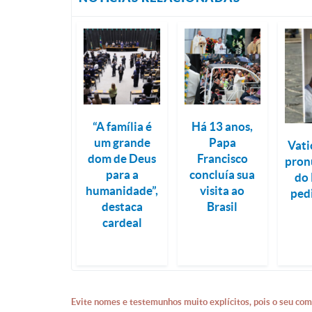
“A família é
Há 13 anos,
um grande
Papa
Vati
dom de Deus
Francisco
pron
para a
concluía sua
do 
humanidade”,
visita ao
ped
destaca
Brasil
cardeal
Evite nomes e testemunhos muito explícitos, pois o seu com