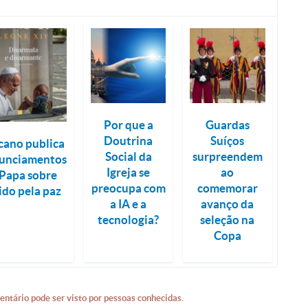
Por que a
Guardas
Doutrina
Suíços
cano publica
Social da
surpreendem
unciamentos
Igreja se
ao
Papa sobre
preocupa com
comemorar
ido pela paz
a IA e a
avanço da
tecnologia?
seleção na
Copa
entário pode ser visto por pessoas conhecidas.