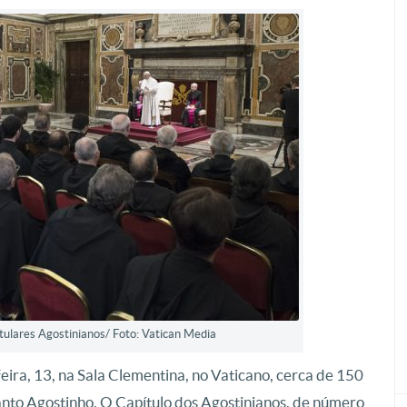
tulares Agostinianos/ Foto: Vatican Media
ira, 13, na Sala Clementina, no Vaticano, cerca de 150
anto Agostinho. O Capítulo dos Agostinianos, de número