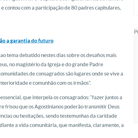
 e contou com a participação de 80 padres capitulares,
P
são a garantia do futuro
 ao tema debatido nestes dias sobre os desafios mais
us, no magistério da Igreja e do grande Padre
 comunidades de consagrados são lugares onde se vive a
interioridade e comunhão com os irmãos”.
essencial, que interpela os consagrados: “fazer juntos a
re frisou que os Agostinianos poderão transmitir Deus
ências ou hesitações, sendo testemunhas da caridade
mediante a vida comunitária, que manifesta, claramente, a