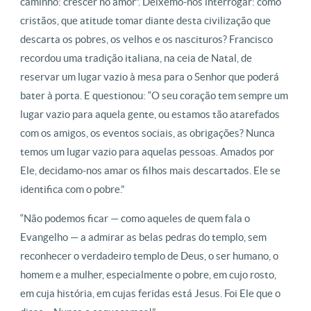
caminho: crescer no amor”. Deixemo-nos interrogar: como
cristãos, que atitude tomar diante desta civilização que
descarta os pobres, os velhos e os nascituros? Francisco
recordou uma tradição italiana, na ceia de Natal, de
reservar um lugar vazio à mesa para o Senhor que poderá
bater à porta. E questionou: “O seu coração tem sempre um
lugar vazio para aquela gente, ou estamos tão atarefados
com os amigos, os eventos sociais, as obrigações? Nunca
temos um lugar vazio para aquelas pessoas. Amados por
Ele, decidamo-nos amar os filhos mais descartados. Ele se
identifica com o pobre.”
“Não podemos ficar — como aqueles de quem fala o
Evangelho — a admirar as belas pedras do templo, sem
reconhecer o verdadeiro templo de Deus, o ser humano, o
homem e a mulher, especialmente o pobre, em cujo rosto,
em cuja história, em cujas feridas está Jesus. Foi Ele que o