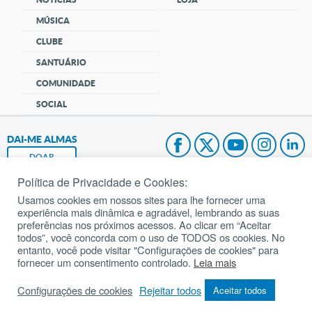
MÚSICA
CLUBE
SANTUÁRIO
COMUNIDADE
SOCIAL
DAI-ME ALMAS
DOAR
Política de Privacidade e Cookies:
Fundação João Paulo II
Usamos cookies em nossos sites para lhe fornecer uma
experiência mais dinâmica e agradável, lembrando as suas
Pedido de Oração
preferências nos próximos acessos. Ao clicar em “Aceitar
todos”, você concorda com o uso de TODOS os cookies. No
Mapa do site
entanto, você pode visitar "Configurações de cookies" para
fornecer um consentimento controlado.
Leia mais
Internacional
Configurações de cookies
Rejeitar todos
Aceitar todos
© 2002 – 2026
Todos os direitos reservados.
cancaonova.com