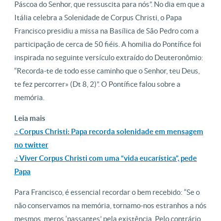
Páscoa do Senhor, que ressuscita para nós”. No dia em que a
Itália celebra a Solenidade de Corpus Christi, o Papa
Francisco presidiu a missa na Basílica de São Pedro com a
participação de cerca de 50 fiéis. A homilia do Pontífice foi
inspirada no seguinte versículo extraído do Deuteronômio:
“Recorda-te de todo esse caminho que o Senhor, teu Deus,
te fez percorrer» (Dt 8, 2)”. O Pontífice falou sobre a
memória.
Leia mais
.: Corpus Christi: Papa recorda solenidade em mensagem
no twitter
.: Viver Corpus Christi com uma “vida eucarística”, pede
Papa
Para Francisco, é essencial recordar o bem recebido: “Se o
não conservamos na memória, tornamo-nos estranhos a nós
mesmos, meros ‘passantes’ pela existência. Pelo contrário,