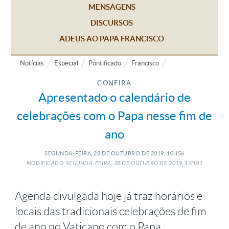
MENSAGENS
DISCURSOS
ADEUS AO PAPA FRANCISCO
Notícias
Especial
Pontificado
Francisco
CONFIRA
Apresentado o calendário de
celebrações com o Papa nesse fim de
ano
SEGUNDA-FEIRA, 28
DE
OUTUBRO
DE
2019, 10H56
MODIFICADO: SEGUNDA-FEIRA, 28
DE
OUTUBRO
DE
2019, 11H01
Agenda divulgada hoje já traz horários e
locais das tradicionais celebrações de fim
de ano no Vaticano com o Papa