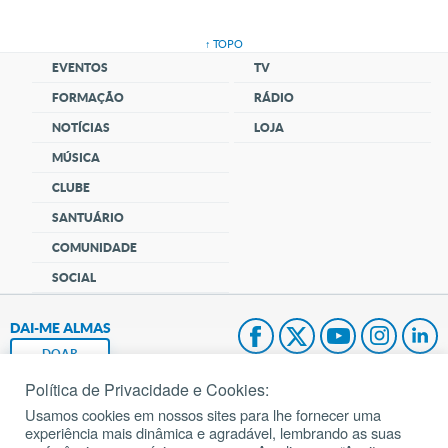
↑ TOPO
EVENTOS
TV
FORMAÇÃO
RÁDIO
NOTÍCIAS
LOJA
MÚSICA
CLUBE
SANTUÁRIO
COMUNIDADE
SOCIAL
DAI-ME ALMAS
DOAR
Política de Privacidade e Cookies:
Fundação João Paulo II
Usamos cookies em nossos sites para lhe fornecer uma
experiência mais dinâmica e agradável, lembrando as suas
Pedido de Oração