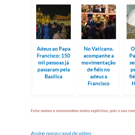
Adeus ao Papa
No Vaticano,
O
Francisco: 150
acompanhe a
P
mil pessoas já
movimentação
se
passaram pela
de fiéis no
p
Basílica
adeus a
fi
Francisco
H
Evite nomes e testemunhos muito explícitos, pois o seu com
Assine nosso canal de vídeo