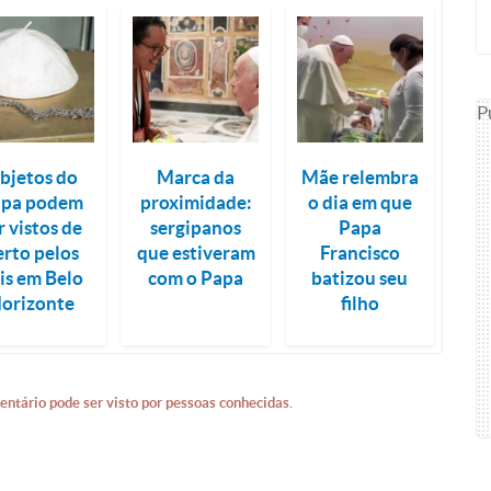
P
bjetos do
Marca da
Mãe relembra
apa podem
proximidade:
o dia em que
r vistos de
sergipanos
Papa
erto pelos
que estiveram
Francisco
éis em Belo
com o Papa
batizou seu
orizonte
filho
entário pode ser visto por pessoas conhecidas.