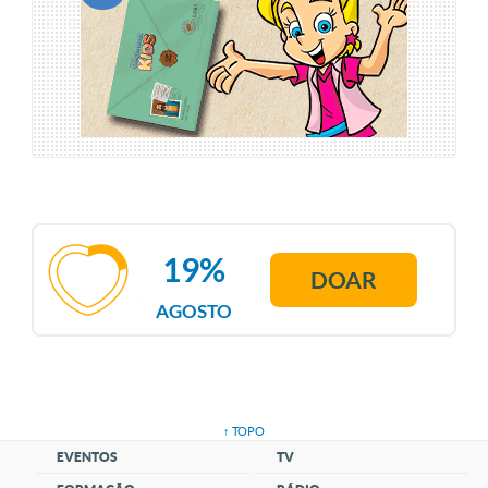
19%
DOAR
AGOSTO
↑ TOPO
EVENTOS
TV