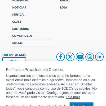
FORMAÇÃO
RÁDIO
NOTÍCIAS
LOJA
MÚSICA
CLUBE
SANTUÁRIO
COMUNIDADE
SOCIAL
DAI-ME ALMAS
DOAR
Política de Privacidade e Cookies:
Fundação João Paulo II
Usamos cookies em nossos sites para lhe fornecer uma
experiência mais dinâmica e agradável, lembrando as suas
Pedido de Oração
preferências nos próximos acessos. Ao clicar em “Aceitar
todos”, você concorda com o uso de TODOS os cookies. No
Mapa do site
entanto, você pode visitar "Configurações de cookies" para
fornecer um consentimento controlado.
Leia mais
Internacional