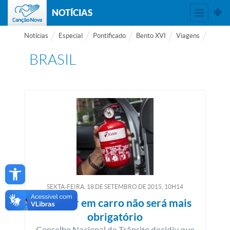
NOTÍCIAS
Notícias
Especial
Pontificado
Bento XVI
Viagens
BRASIL
Open toolbar
SEXTA-FEIRA, 18
DE
SETEMBRO
DE
2015, 10H14
Extintor em carro não será mais
obrigatório
Conselho Nacional de Trânsito decidiu que