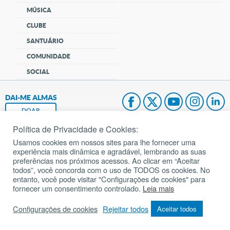
MÚSICA
CLUBE
SANTUÁRIO
COMUNIDADE
SOCIAL
DAI-ME ALMAS
DOAR
Política de Privacidade e Cookies:
Fundação João Paulo II
Usamos cookies em nossos sites para lhe fornecer uma
experiência mais dinâmica e agradável, lembrando as suas
Pedido de Oração
preferências nos próximos acessos. Ao clicar em “Aceitar
todos”, você concorda com o uso de TODOS os cookies. No
Mapa do site
entanto, você pode visitar "Configurações de cookies" para
fornecer um consentimento controlado.
Leia mais
Internacional
Configurações de cookies
Rejeitar todos
Aceitar todos
© 2002 – 2026
Todos os direitos reservados.
cancaonova.com