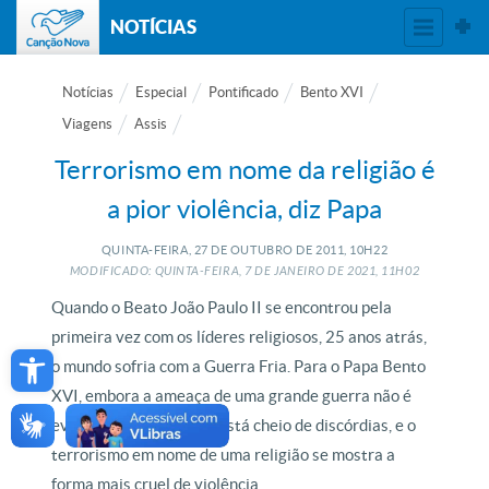
NOTÍCIAS
Notícias
Especial
Pontificado
Bento XVI
Viagens
Assis
Terrorismo em nome da religião é
a pior violência, diz Papa
QUINTA-FEIRA, 27
DE
OUTUBRO
DE
2011, 10H22
MODIFICADO: QUINTA-FEIRA, 7
DE
JANEIRO
DE
2021, 11H02
Quando o Beato João Paulo II se encontrou pela
primeira vez com os líderes religiosos, 25 anos atrás,
Open toolbar
o mundo sofria com a Guerra Fria. Para o Papa Bento
XVI, embora a ameaça de uma grande guerra não é
evidente hoje, o mundo está cheio de discórdias, e o
terrorismo em nome de uma religião se mostra a
forma mais cruel de violência.