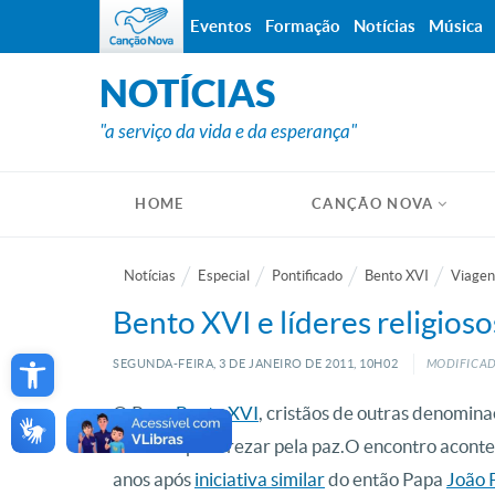
Eventos
Formação
Notícias
Música
NOTÍCIAS
"a serviço da vida e da esperança"
HOME
CANÇÃO NOVA
Notícias
Especial
Pontificado
Bento XVI
Viagen
Bento XVI e líderes religioso
Open toolbar
SEGUNDA-FEIRA, 3
DE
JANEIRO
DE
2011, 10H02
MODIFICADO
O Papa
Bento XVI
, cristãos de outras denomina
reunirão para rezar pela paz.O encontro acontec
anos após
iniciativa similar
do então Papa
João P