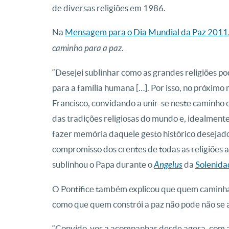
de diversas religiões em 1986.
Na
Mensagem para o Dia Mundial da Paz 2011
caminho para a paz
.
“Desejei sublinhar como as grandes religiões p
para a família humana […]. Por isso, no próximo
Francisco, convidando a unir-se neste caminho o
das tradições religiosas do mundo e, idealment
fazer memória daquele gesto histórico desejad
compromisso dos crentes de todas as religiões a 
sublinhou o Papa durante o
Angelus
da
Solenida
O Pontífice também explicou que quem caminha
como que quem constrói a paz não pode não se 
“Convido-vos a acompanhar desde agora, com a vo