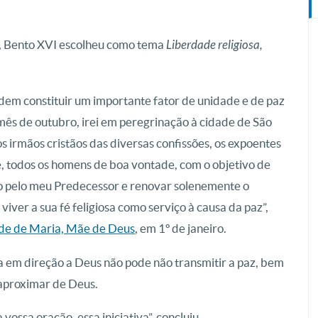
, Bento XVI escolheu como tema
Liberdade religiosa,
odem constituir um importante fator de unidade e de paz
 mês de outubro, irei em peregrinação à cidade de São
s irmãos cristãos das diversas confissões, os expoentes
e, todos os homens de boa vontade, com o objetivo de
o pelo meu Predecessor e renovar solenemente o
viver a sua fé feligiosa como serviço à causa da paz”,
de de Maria, Mãe de Deus
, em 1º de janeiro.
 em direção a Deus não pode não transmitir a paz, bem
aproximar de Deus.
ssa oração, essa iniciativa”, concluiu.