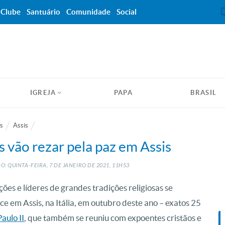
Clube
Santuário
Comunidade
Social
IGREJA
PAPA
BRASIL
s
Assis
s vão rezar pela paz em Assis
: QUINTA-FEIRA, 7
DE
JANEIRO
DE
2021, 11H53
ções e líderes de grandes tradições religiosas se
e em Assis, na Itália, em outubro deste ano – exatos 25
aulo II
, que também se reuniu com expoentes cristãos e