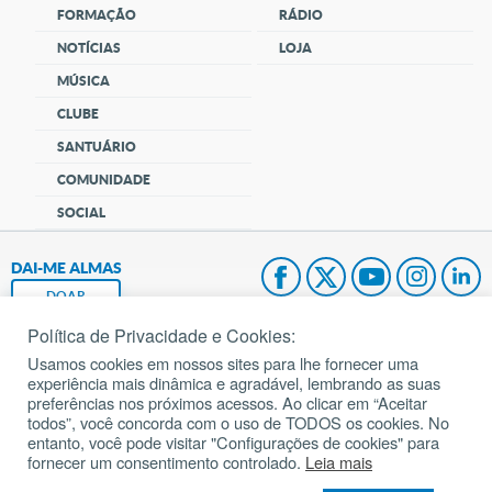
FORMAÇÃO
RÁDIO
NOTÍCIAS
LOJA
MÚSICA
CLUBE
SANTUÁRIO
COMUNIDADE
SOCIAL
DAI-ME ALMAS
DOAR
Política de Privacidade e Cookies:
Fundação João Paulo II
Usamos cookies em nossos sites para lhe fornecer uma
experiência mais dinâmica e agradável, lembrando as suas
Pedido de Oração
preferências nos próximos acessos. Ao clicar em “Aceitar
todos”, você concorda com o uso de TODOS os cookies. No
Mapa do site
entanto, você pode visitar "Configurações de cookies" para
fornecer um consentimento controlado.
Leia mais
Internacional