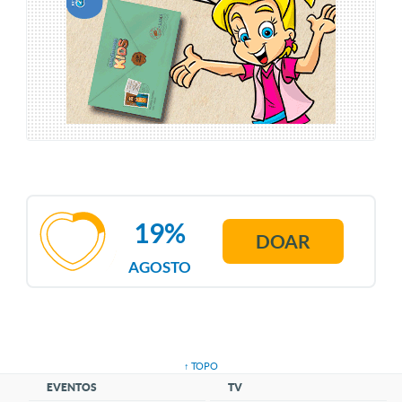
19%
DOAR
AGOSTO
↑ TOPO
EVENTOS
TV