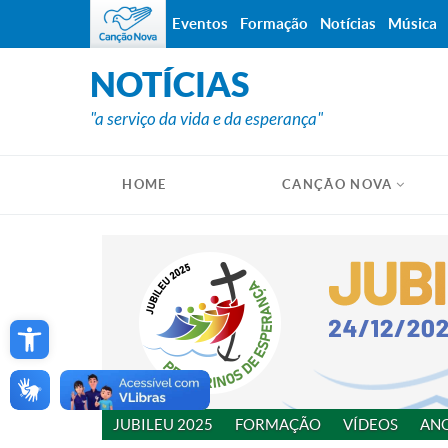
Eventos
Formação
Notícias
Música
NOTÍCIAS
"a serviço da vida e da esperança"
HOME
CANÇÃO NOVA
Open toolbar
JUBILEU 2025
FORMAÇÃO
VÍDEOS
AN