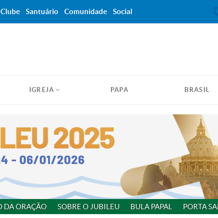
Clube
Santuário
Comunidade
Social
IGREJA
PAPA
BRASIL
O DA ORAÇÃO
SOBRE O JUBILEU
BULA PAPAL
PORTA SA