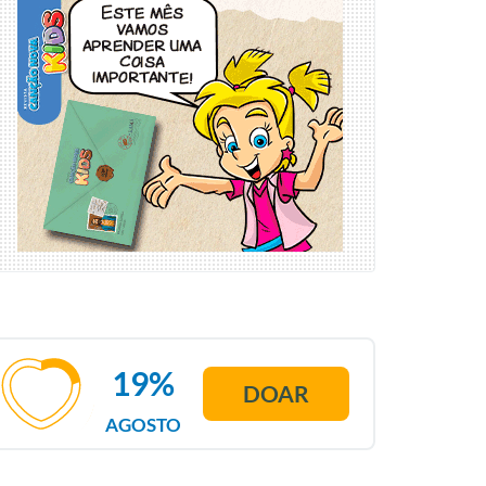
19%
DOAR
AGOSTO