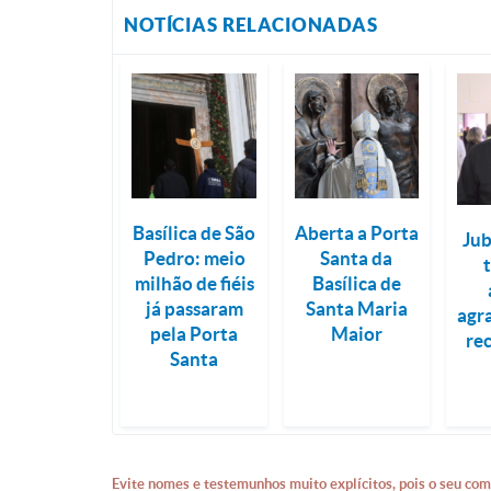
NOTÍCIAS RELACIONADAS
Basílica de São
Aberta a Porta
Jub
Pedro: meio
Santa da
milhão de fiéis
Basílica de
já passaram
Santa Maria
agr
pela Porta
Maior
re
Santa
Evite nomes e testemunhos muito explícitos, pois o seu com