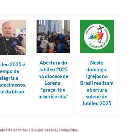
Abertura do
Neste
ileu 2025 é
Jubileu 2025
domingo,
tempo de
na diocese de
Igrejas no
alegria e
Lorena:
Brasil realizam
adecimento,
“graça, fé e
abertura
corda bispo
misericórdia”
solene do
Jubileu 2025
entário pode ser visto por pessoas conhecidas.