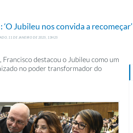
: ‘O Jubileu nos convida a recomeçar’
ADO, 11
DE
JANEIRO
DE
2025, 13H25
r, Francisco destacou o Jubileu como um
izado no poder transformador do