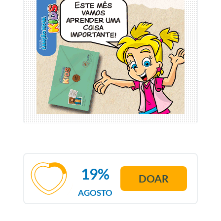
19%
DOAR
AGOSTO