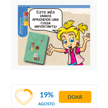
19%
DOAR
AGOSTO