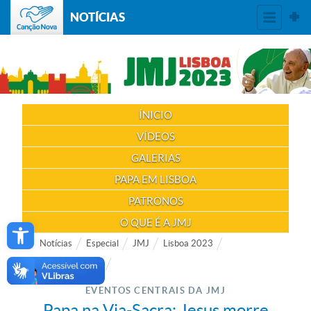
NOTÍCIAS
ÍNICIO
VÍDEOS
GALERIAS
PAPA EM LISBOA
PATRONOS
Open toolbar
O QUE É A JMJ
Notícias
Especial
JMJ
Lisboa 2023
Papa em Lisboa
EVENTOS CENTRAIS DA JMJ
Papa na Via-Sacra: Jesus morre