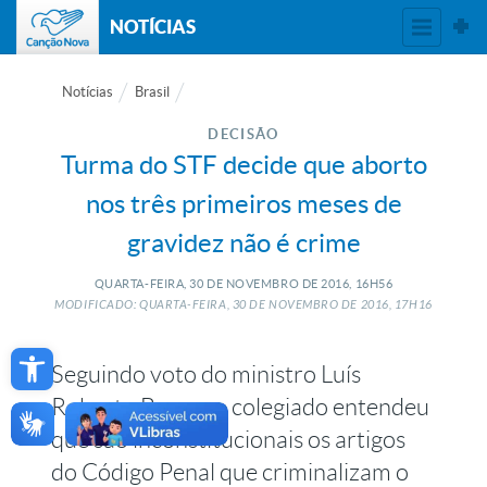
NOTÍCIAS
Notícias
Brasil
DECISÃO
Turma do STF decide que aborto
nos três primeiros meses de
gravidez não é crime
QUARTA-FEIRA, 30
DE
NOVEMBRO
DE
2016, 16H56
MODIFICADO: QUARTA-FEIRA, 30
DE
NOVEMBRO
DE
2016, 17H16
Open toolbar
Seguindo voto do ministro Luís
Roberto Barroso, colegiado entendeu
que são inconstitucionais os artigos
do Código Penal que criminalizam o